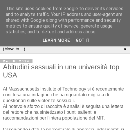
This site uses cookies from Google to deliver its services
Michele Lanzetta
and to analyze traffic. Your IP address and user-agent are
shared with Google along with performance and security
metrics to ensure quality of service, generate usage
Professor at Pisa University
statistics, and to detect and address abuse.
Production engineering, research and teaching blogs
LEARN MORE
GOT IT
▼
Dec 6, 2014
Abitudini sessuali in una università top
USA
Al Massachusetts Institute of Technology si è recentemente
conclusa una indagine che ha riguardato migliaia di
questionari sulle violenze sessuali.
Al notevole sforzo di raccolta è analisi è seguita una lettera
del rettore che ha sintetizzato i punti salienti e
raccomandazioni per l'intera popolazione del MIT.
Osservando i dati, la percentuale di approcci indesiderati si