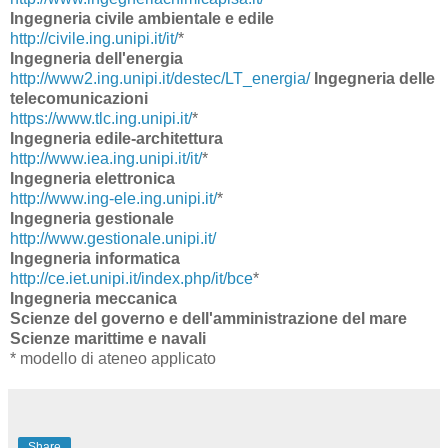
Ingegneria civile ambientale e edile
http://civile.ing.unipi.it/it/
*
Ingegneria dell'energia
http://www2.ing.unipi.it/destec/LT_energia/
Ingegneria delle
telecomunicazioni
https://www.tlc.ing.unipi.it/
*
Ingegneria edile-architettura
http://www.iea.ing.unipi.it/it/
*
Ingegneria elettronica
http://www.ing-ele.ing.unipi.it/
*
Ingegneria gestionale
http://www.gestionale.unipi.it/
Ingegneria informatica
http://ce.iet.unipi.it/index.php/it/bce
*
Ingegneria meccanica
Scienze del governo e dell'amministrazione del mare
Scienze marittime e navali
* modello di ateneo applicato
Share