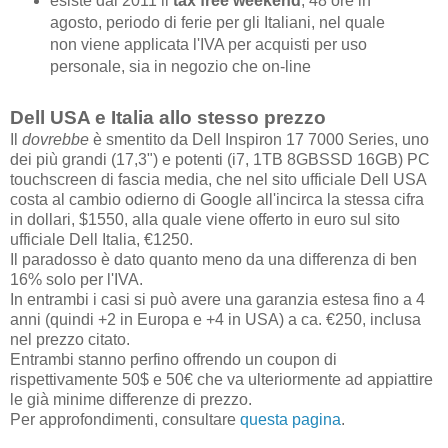
esiste dal 2011 il
tax free weekend
, 48 ore in
agosto, periodo di ferie per gli Italiani, nel quale
non viene applicata l'IVA per acquisti per uso
personale, sia in negozio che on-line
Dell USA e Italia allo stesso prezzo
Il
dovrebbe
è smentito da Dell Inspiron 17 7000 Series, uno
dei più grandi (17,3") e potenti (i7, 1TB 8GBSSD 16GB) PC
touchscreen di fascia media, che nel sito ufficiale Dell USA
costa al cambio odierno di Google all'incirca la stessa cifra
in dollari, $1550, alla quale viene offerto in euro sul sito
ufficiale Dell Italia, €1250.
Il paradosso è dato quanto meno da una differenza di ben
16% solo per l'IVA.
In entrambi i casi si può avere una garanzia estesa fino a 4
anni (quindi +2 in Europa e +4 in USA) a ca. €250, inclusa
nel prezzo citato.
Entrambi stanno perfino offrendo un coupon di
rispettivamente 50$ e 50€ che va ulteriormente ad appiattire
le già minime differenze di prezzo.
Per approfondimenti, consultare
questa pagina
.