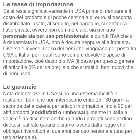
Le tasse di importazione
Se si resta significativamente in USA prima di rientrare e il
costo del prodotto è di poche centinaia di euro, si trasporta
disimballato, usato, al seguito, nel bagaglio, si configura
l'uso privato, ovvero non commerciale,
sia per uso
personale sia per uso professionale
, e quindi l'IVA che si
è risparmiata in USA, non è dovuta neppure alla frontiera.
Diverso è invece il caso dei beni che viaggiano per posta tra
USA e Italia, per i quali sono sempre dovute le spese di
importazione, cioè dazio più IVA (il dazio per questo genere
di articoli è 0% del valore), sia che si tratti di beni nuovi che
di beni usati.
Le garanzie
Nota dolente. Se in USA si ha una estrema facilità a
restituire i beni che non interessano entro 15 - 30 giorni a
seconda della catena per articoli informatici e fino a 90 per
altri prodotti (
soddisfatti o rimborsati
), mentre in Italia a
volte c'è da discutere anche quando i prodotti sono perfino
difettosi, sul lato garanzie siamo favoriti dalla legge che
obbliga i rivenditori ai due anni per uso personale (uno per
uso aziendale).