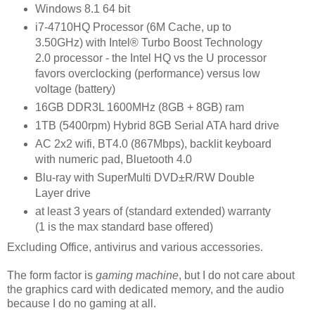
Windows 8.1 64 bit
i7-4710HQ Processor (6M Cache, up to
3.50GHz) with Intel® Turbo Boost Technology
2.0 processor - the Intel HQ vs the U processor
favors overclocking (performance) versus low
voltage (battery)
16GB DDR3L 1600MHz (8GB + 8GB) ram
1TB (5400rpm) Hybrid 8GB Serial ATA hard drive
AC 2x2 wifi, BT4.0 (867Mbps), backlit keyboard
with numeric pad, Bluetooth 4.0
Blu-ray with SuperMulti DVD±R/RW Double
Layer drive
at least 3 years of (standard extended) warranty
(1 is the max standard base offered)
Excluding Office, antivirus and various accessories.
The form factor is
gaming machine
, but I do not care about
the graphics card with dedicated memory, and the audio
because I do no gaming at all.