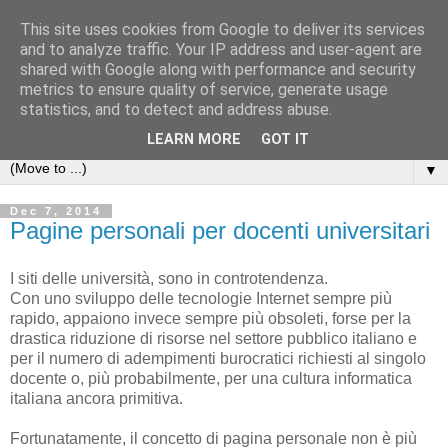
This site uses cookies from Google to deliver its services
Michele Lanzetta
and to analyze traffic. Your IP address and user-agent are
shared with Google along with performance and security
metrics to ensure quality of service, generate usage
Professor at Pisa University
statistics, and to detect and address abuse.
Production engineering, research and teaching blogs
LEARN MORE
GOT IT
▼
Dec 7, 2014
Pagine personali per docenti universitari
I siti delle università, sono in controtendenza.
Con uno sviluppo delle tecnologie Internet sempre più
rapido, appaiono invece sempre più obsoleti, forse per la
drastica riduzione di risorse nel settore pubblico italiano e
per il numero di adempimenti burocratici richiesti al singolo
docente o, più probabilmente, per una cultura informatica
italiana ancora primitiva.
Fortunatamente, il concetto di pagina personale non è più