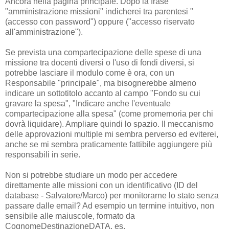
Ancora nella pagina principale. Dopo la frase
"amministrazione missioni" indicherei tra parentesi "
(accesso con password") oppure ("accesso riservato
all'amministrazione").
Se prevista una compartecipazione delle spese di una
missione tra docenti diversi o l'uso di fondi diversi, si
potrebbe lasciare il modulo come è ora, con un
Responsabile "principale", ma bisognerebbe almeno
indicare un sottotitolo accanto al campo "Fondo su cui
gravare la spesa", "Indicare anche l'eventuale
compartecipazione alla spesa" (come promemoria per chi
dovrà liquidare). Ampliare quindi lo spazio. Il meccanismo
delle approvazioni multiple mi sembra perverso ed eviterei,
anche se mi sembra praticamente fattibile aggiungere più
responsabili in serie.
Non si potrebbe studiare un modo per accedere
direttamente alle missioni con un identificativo (ID del
database - Salvatore/Marco) per monitorarne lo stato senza
passare dalle email? Ad esempio un termine intuitivo, non
sensibile alle maiuscole, formato da
CognomeDestinazioneDATA, es.