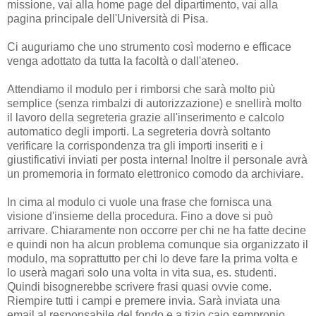
missione, vai alla home page del dipartimento, vai alla
pagina principale dell'Università di Pisa.
Ci auguriamo che uno strumento così moderno e efficace
venga adottato da tutta la facoltà o dall'ateneo.
Attendiamo il modulo per i rimborsi che sarà molto più
semplice (senza rimbalzi di autorizzazione) e snellirà molto
il lavoro della segreteria grazie all'inserimento e calcolo
automatico degli importi. La segreteria dovrà soltanto
verificare la corrispondenza tra gli importi inseriti e i
giustificativi inviati per posta interna! Inoltre il personale avrà
un promemoria in formato elettronico comodo da archiviare.
In cima al modulo ci vuole una frase che fornisca una
visione d'insieme della procedura. Fino a dove si può
arrivare. Chiaramente non occorre per chi ne ha fatte decine
e quindi non ha alcun problema comunque sia organizzato il
modulo, ma soprattutto per chi lo deve fare la prima volta e
lo userà magari solo una volta in vita sua, es. studenti.
Quindi bisognerebbe scrivere frasi quasi ovvie come.
Riempire tutti i campi e premere invia. Sarà inviata una
email al responsabile del fondo e a tizio caio sempronio.