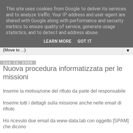
This site uses cookies from Google to deliver its services
Michele Lanzetta
and to analyze traffic. Your IP address and user-agent are
shared with Google along with performance and security
metrics to ensure quality of service, generate usage
Professor at Pisa University
statistics, and to detect and address abuse.
Production engineering, research and teaching blogs
LEARN MORE
GOT IT
▼
Jun 14, 2008
Nuova procedura informatizzata per le
missioni
Inserire la motivazione del rifiuto da parte del responsabile
Inserire tutti i dettagli sulla missione anche nelle email di
rifiuto
Ho ricevuto due email da www-data.lab con oggetto [SPAM]
che dicono