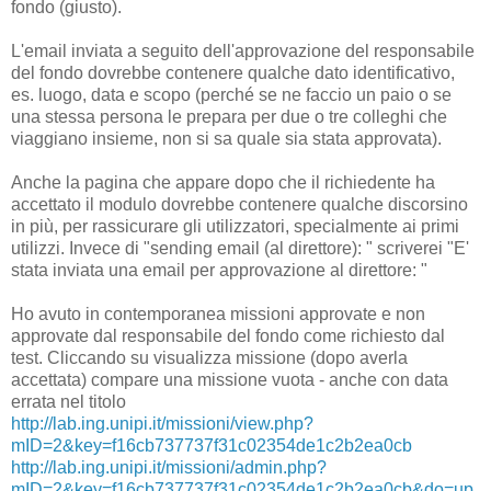
fondo (giusto).
L'email inviata a seguito dell'approvazione del responsabile
del fondo dovrebbe contenere qualche dato identificativo,
es. luogo, data e scopo (perché se ne faccio un paio o se
una stessa persona le prepara per due o tre colleghi che
viaggiano insieme, non si sa quale sia stata approvata).
Anche la pagina che appare dopo che il richiedente ha
accettato il modulo dovrebbe contenere qualche discorsino
in più, per rassicurare gli utilizzatori, specialmente ai primi
utilizzi. Invece di "sending email (al direttore): " scriverei "E'
stata inviata una email per approvazione al direttore: "
Ho avuto in contemporanea missioni approvate e non
approvate dal responsabile del fondo come richiesto dal
test. Cliccando su visualizza missione (dopo averla
accettata) compare una missione vuota - anche con data
errata nel titolo
http://lab.ing.unipi.it/missioni/view.php?
mID=2&key=f16cb737737f31c02354de1c2b2ea0cb
http://lab.ing.unipi.it/missioni/admin.php?
mID=2&key=f16cb737737f31c02354de1c2b2ea0cb&do=up