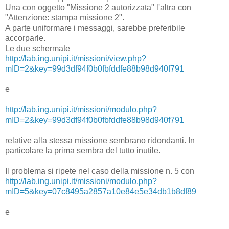
Una con oggetto "Missione 2 autorizzata" l'altra con
"Attenzione: stampa missione 2".
A parte uniformare i messaggi, sarebbe preferibile
accorparle.
Le due schermate
http://lab.ing.unipi.it/missioni/view.php?
mID=2&key=99d3df94f0b0fbfddfe88b98d940f791
e
http://lab.ing.unipi.it/missioni/modulo.php?
mID=2&key=99d3df94f0b0fbfddfe88b98d940f791
relative alla stessa missione sembrano ridondanti. In
particolare la prima sembra del tutto inutile.
Il problema si ripete nel caso della missione n. 5 con
http://lab.ing.unipi.it/missioni/modulo.php?
mID=5&key=07c8495a2857a10e84e5e34db1b8df89
e