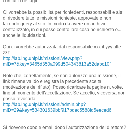
con tutti i dettagli.
Ci vorrebbe la possibilità per richiedenti, responsabili e altri
di rivedere tutte le missioni richieste, approvate e non
facendo query al sito. In modo da avere un archivio
centralizzato, in cui posso controllare cosa ho richiesto e...
anche le liquidazioni.
Qui ci vorrebbe autorizzata dal responsabile xxx il yyy alle
zzz
http://lab.ing.unipi.it/missioni/view.php?
mID=7&key=3465d350a099d504343813a52dabc10f
Noto che, correttamente, se non autorizzo una missione, il
link rimane valido e registra la precedente scelta
(motivazione del rifiuto). Posso ricaricare la pagine n. volte,
fino al momento dell'accettazione. Se accetto, viceversa non
posso revocarla.
http://lab.ing.unipi.it/missioni/admin.php?
mID=29&key=534301639bbf917bdec5588fd5eeced6
Si ricevono doppie email dopo l'autorizzazione del direttore?