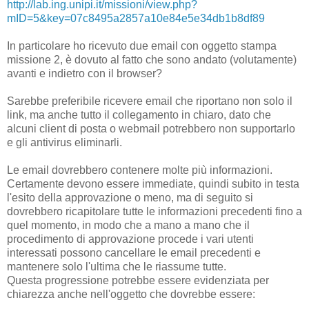
http://lab.ing.unipi.it/missioni/view.php?
mID=5&key=07c8495a2857a10e84e5e34db1b8df89
In particolare ho ricevuto due email con oggetto stampa
missione 2, è dovuto al fatto che sono andato (volutamente)
avanti e indietro con il browser?
Sarebbe preferibile ricevere email che riportano non solo il
link, ma anche tutto il collegamento in chiaro, dato che
alcuni client di posta o webmail potrebbero non supportarlo
e gli antivirus eliminarli.
Le email dovrebbero contenere molte più informazioni.
Certamente devono essere immediate, quindi subito in testa
l'esito della approvazione o meno, ma di seguito si
dovrebbero ricapitolare tutte le informazioni precedenti fino a
quel momento, in modo che a mano a mano che il
procedimento di approvazione procede i vari utenti
interessati possono cancellare le email precedenti e
mantenere solo l'ultima che le riassume tutte.
Questa progressione potrebbe essere evidenziata per
chiarezza anche nell'oggetto che dovrebbe essere: