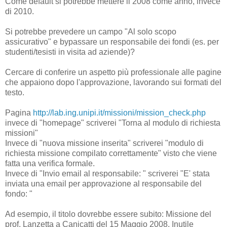
Come default si potrebbe mettere il 2008 come anno, invece
di 2010.
Si potrebbe prevedere un campo "Al solo scopo
assicurativo" e bypassare un responsabile dei fondi (es. per
studenti/tesisti in visita ad aziende)?
Cercare di conferire un aspetto più professionale alle pagine
che appaiono dopo l'approvazione, lavorando sui formati del
testo.
Pagina
http://lab.ing.unipi.it/missioni/mission_check.php
invece di "homepage" scriverei "Torna al modulo di richiesta
missioni"
Invece di "nuova missione inserita" scriverei "modulo di
richiesta missione compilato correttamente" visto che viene
fatta una verifica formale.
Invece di "Invio email al responsabile: " scriverei "E' stata
inviata una email per approvazione al responsabile del
fondo: "
Ad esempio, il titolo dovrebbe essere subito: Missione del
prof. Lanzetta a Canicatti del 15 Maggio 2008. Inutile